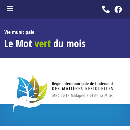
ubmenu (Vie municipale )
Vie municipale
bmenu (Services aux citoyens )
Le Mot
vert
du mois
bmenu (Loisirs et culture )
bmenu (Attraits touristiques )