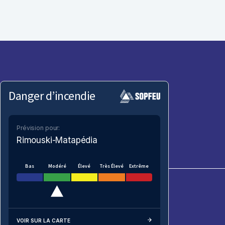
Danger d’incendie
Prévision pour:
Rimouski-Matapédia
Bas
Modéré
Élevé
Très Élevé
Extrême
VOIR SUR LA CARTE