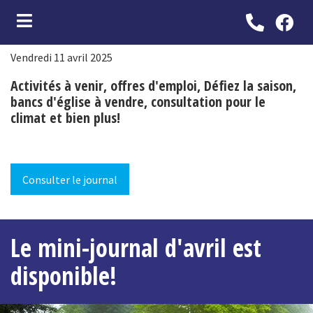
Vendredi 11 avril 2025
ubmenu (Vie municipale )
Activités à venir, offres d'emploi, Défiez la saison,
bmenu (Services aux citoyens )
bancs d'église à vendre, consultation pour le
bmenu (Loisirs et culture )
climat et bien plus!
bmenu (Attraits touristiques )
Consulter le journal
Le mini-journal d'avril est
disponible!